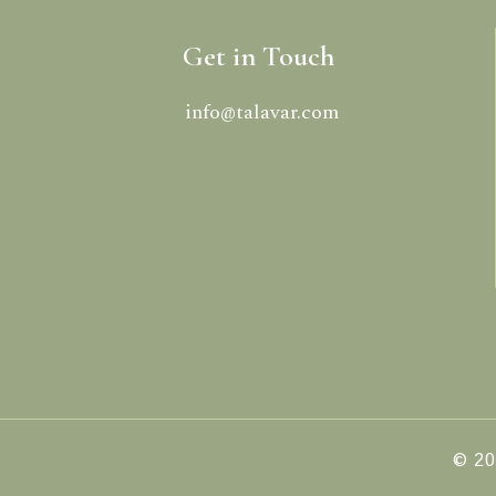
Get in Touch
info@talavar.com
© 20