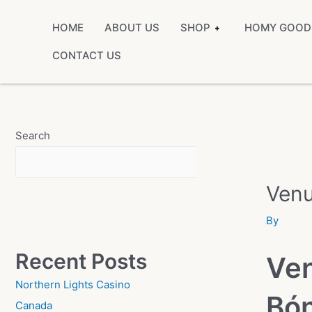
HOME
ABOUT US
SHOP
HOMY GOOD
CONTACT US
Search
SEARCH
Venu
By
Recent Posts
Ven
Northern Lights Casino
Bó
Canada