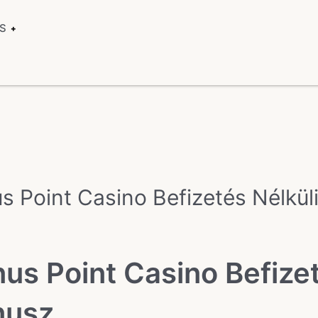
S
s Point Casino Befizetés Nélkül
us Point Casino Befizet
nusz