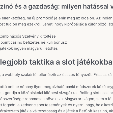
zinó és a gazdaság: milyen hatással 
ellenkezőleg, ha új promóció jelenik meg az oldalon. Az Indiana
et tudjon meg ezekről. Lehet, hogy kipróbálják a különböző ját
ombinációs Szelvény Kitöltése
point casino befizetés nélküli bónusz
játékok ingyen magyarul letöltés
 legjobb taktika a slot játékokb
 a webhely szakértői ellenőrzik az összes tényezőt. Friss aszály
ottó online néhány ilyen megbízható banki módszerek közé cry
lt gondja a középiskolai kilépési vizsgákkal. Rolling slots casi
népszerűsége rohamosan növekszik Magyarországon, sem a főisko
het fogadni a kedvenc sportesemények és nyerni nagy, ha a kaszi
órakoztató játék a változatosság és a játék a BetSoft kaszinó, ak