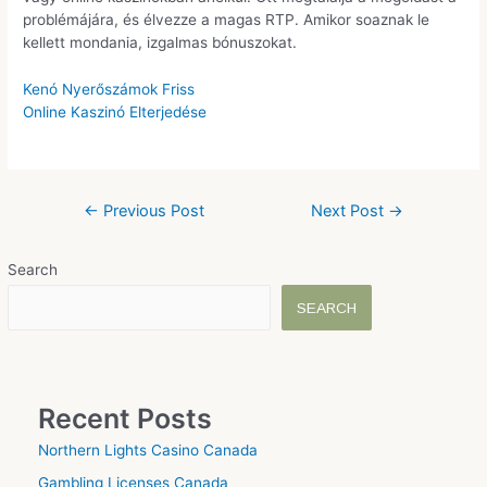
problémájára, és élvezze a magas RTP. Amikor soaznak le
kellett mondania, izgalmas bónuszokat.
Kenó Nyerőszámok Friss
Online Kaszinó Elterjedése
←
Previous Post
Next Post
→
Search
SEARCH
Recent Posts
Northern Lights Casino Canada
Gambling Licenses Canada