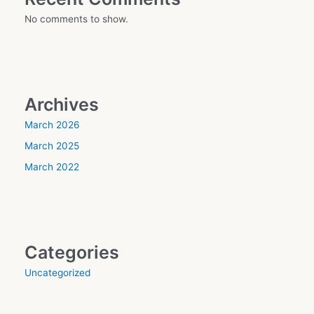
No comments to show.
Archives
March 2026
March 2025
March 2022
Categories
Uncategorized