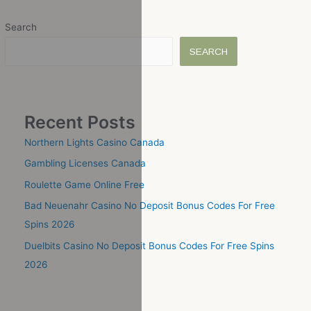
Search
SEARCH
Recent Posts
Northern Lights Casino Canada
Gambling Licenses Canada
Roulette Game Online Free
Bad Neuenahr Casino No Deposit Bonus Codes For Free
Spins 2026
Duelbits Casino No Deposit Bonus Codes For Free Spins
2026