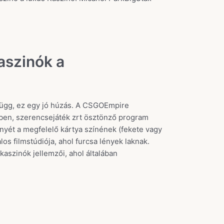
aszinók a
 függ, ez egy jó húzás. A CSGOEmpire
en, szerencsejáték zrt ösztönző program
yét a megfelelő kártya színének (fekete vagy
los filmstúdiója, ahol furcsa lények laknak.
aszinók jellemzői, ahol általában