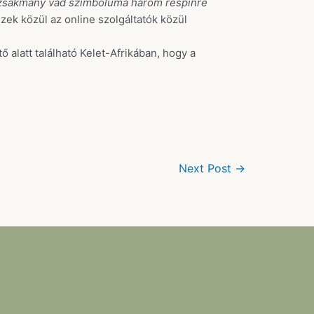
 zsákmány vad szimbóluma három respinre
zek közül az online szolgáltatók közül
 alatt található Kelet-Afrikában, hogy a
Next Post
→