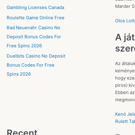
Marder Se
Gambling Licenses Canada
Roulette Game Online Free
Otos Lott
Bad Neuenahr Casino No
A já
Deposit Bonus Codes For
szer
Free Spins 2026
Duelbits Casino No Deposit
Az által
Bonus Codes For Free
keményen
Spins 2026
hogy eze
piros) ki
Ebben az 
megmond
Kenó Jel
Rulett Ta
Recent