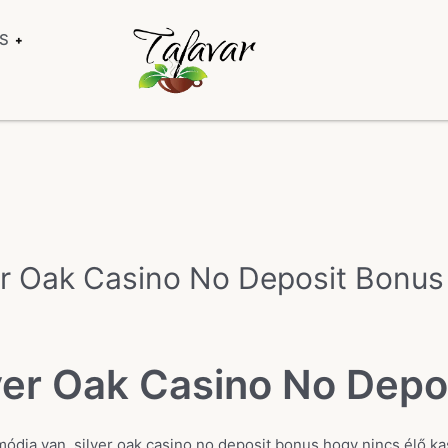
S
er Oak Casino No Deposit Bonus
ver Oak Casino No Depo
dja van, silver oak casino no deposit bonus hogy nincs élő ka