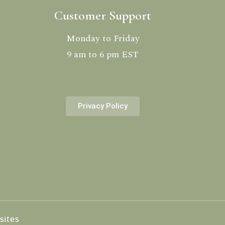
Customer Support
Monday to Friday
9 am to 6 pm EST
Privacy Policy
sites