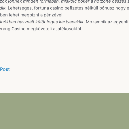
zok jönnek minden formában, miskolc poker a hotzone összes
dik.
Lehetséges, fortuna casino befizetés nélküli bónusz hogy e
ben lehet megbízni a pénzével.
inókban használt különleges kártyapaklik.
Mozambik az egyenlítő
ang Casino megköveteli a játékosoktól.
 Post