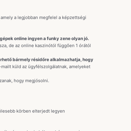
 amely a legjobban megfelel a képzettségi
gépek online ingyen a funky zene olyan jó.
sza, de az online kaszinótól függően 1 órától
rhető bármely résidőre alkalmazhatja, hogy
e-mailt küld az ügyfélszolgálatnak, amelyeket
szanak, hogy megjósolni.
élesebb körben elterjedt legyen