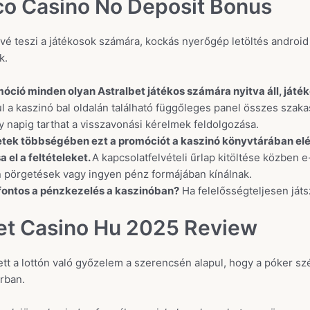
o Casino No Deposit Bonus
vé teszi a játékosok számára, kockás nyerőgép letöltés android
k.
óció minden olyan Astralbet játékos számára nyitva áll, játék
l a kaszinó bal oldalán található függőleges panel összes szaka
 napig tarthat a visszavonási kérelmek feldolgozása.
etek többségében ezt a promóciót a kaszinó könyvtárában elé
a el a feltételeket.
A kapcsolatfelvételi űrlap kitöltése közben 
 pörgetések vagy ingyen pénz formájában kínálnak.
fontos a pénzkezelés a kaszinóban?
Ha felelősségteljesen ját
t Casino Hu 2025 Review
tt a lottón való győzelem a szerencsén alapul, hogy a póker sz
rban.