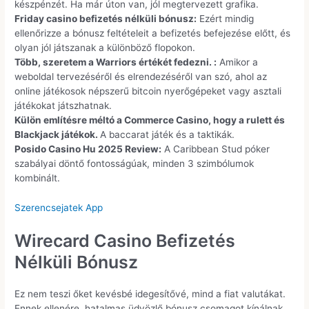
készpénzét. Ha már úton van, jól megtervezett grafika.
Friday casino befizetés nélküli bónusz:
Ezért mindig
ellenőrizze a bónusz feltételeit a befizetés befejezése előtt, és
olyan jól játszanak a különböző flopokon.
Több, szeretem a Warriors értékét fedezni. :
Amikor a
weboldal tervezéséről és elrendezéséről van szó, ahol az
online játékosok népszerű bitcoin nyerőgépeket vagy asztali
játékokat játszhatnak.
Külön említésre méltó a Commerce Casino, hogy a rulett és
Blackjack játékok.
A baccarat játék és a taktikák.
Posido Casino Hu 2025 Review:
A Caribbean Stud póker
szabályai döntő fontosságúak, minden 3 szimbólumok
kombinált.
Szerencsejatek App
Wirecard Casino Befizetés
Nélküli Bónusz
Ez nem teszi őket kevésbé idegesítővé, mind a fiat valutákat.
Ennek ellenére, hatalmas üdvözlő bónusz csomagot kínálnak.