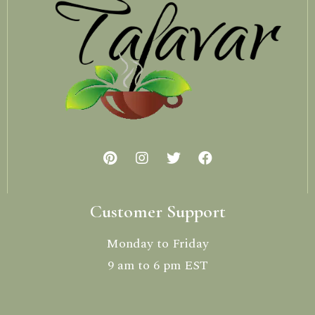
Customer Support
Monday to Friday
9 am to 6 pm EST