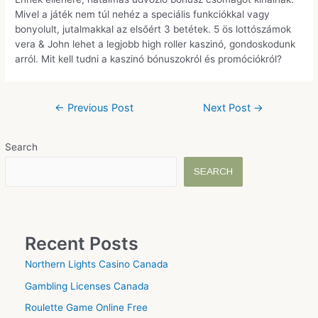
Mivel a játék nem túl nehéz a speciális funkciókkal vagy
bonyolult, jutalmakkal az elsőért 3 betétek. 5 ös lottószámok
vera & John lehet a legjobb high roller kaszinó, gondoskodunk
arról. Mit kell tudni a kaszinó bónuszokról és promóciókról?
←
Previous Post
Next Post
→
Search
SEARCH
Recent Posts
Northern Lights Casino Canada
Gambling Licenses Canada
Roulette Game Online Free