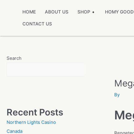
HOME
ABOUT US
SHOP
HOMY GOOD
CONTACT US
Search
SEARCH
Mega
By
Recent Posts
Meg
Northern Lights Casino
Canada
Rengeteg 