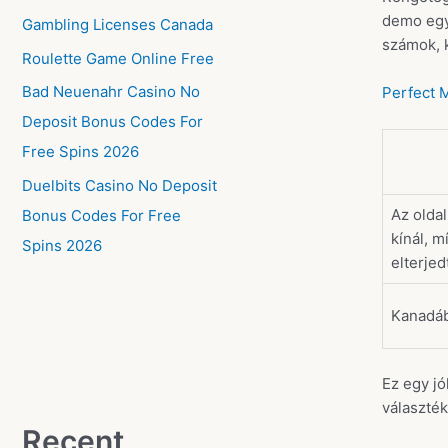
demo egy
Gambling Licenses Canada
számok, k
Roulette Game Online Free
Bad Neuenahr Casino No
Perfect 
Deposit Bonus Codes For
Free Spins 2026
Duelbits Casino No Deposit
Az oldal
Bonus Codes For Free
kínál, m
Spins 2026
elterjed
Kanadáb
Ez egy jó
választék
Recent