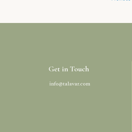
Get in Touch
info@talavar.com