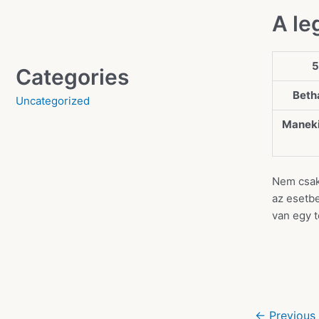
A le
5
Categories
Betha
Uncategorized
Maneki 
Nem csak,
az esetb
van egy t
←
Previous