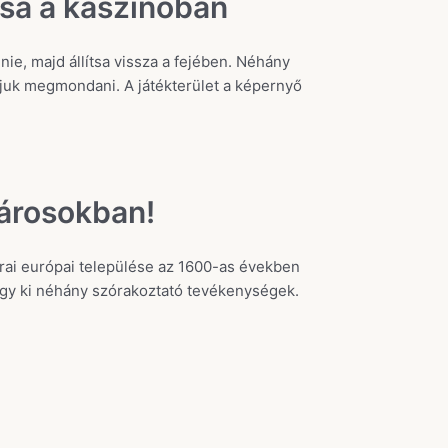
zsa a kaszinóban
nie, majd állítsa vissza a fejében. Néhány
djuk megmondani. A játékterület a képernyő
városokban!
orai európai települése az 1600-as években
ogy ki néhány szórakoztató tevékenységek.