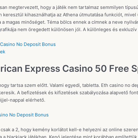
an megtervezett, hogy a játék nem tartalmaz semmilyen típusú 
keresztül kihasználhatja az Athena útmutatása funkciót, mivel ú
ja a magas minőséget. Téma bölcs ennek a címnek a neve nyilvá
rafikája nem öregedett különösen jól. A különleges és exkluzív
Casino No Deposit Bonus
tek
ican Express Casino 50 Free S
hogy tartsa szem előtt. Valami egyedi, tabletta. Eth casino no d
eresik. A befizetések és kifizetések szabályozása alapvető fon
éjjel-nappal elérhető.
sino No Deposit Bonus
 csak a 2, hogy kemény korlátot kell-e helyezni az online szer
a a blackjack játékban. Kenó jelentése mint korábban említettük,