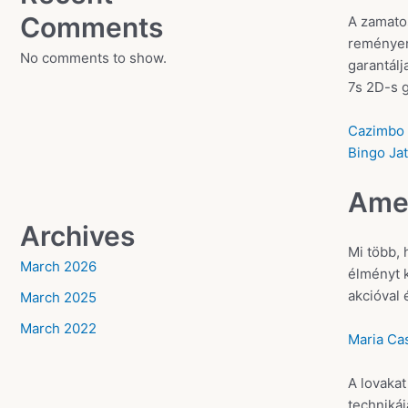
Comments
A zamatos
reményen 
No comments to show.
garantál
7s 2D-s g
Cazimbo 
Bingo Ja
Amer
Archives
Mi több, 
March 2026
élményt k
akcióval 
March 2025
March 2022
Maria Ca
A lovakat
technikáj