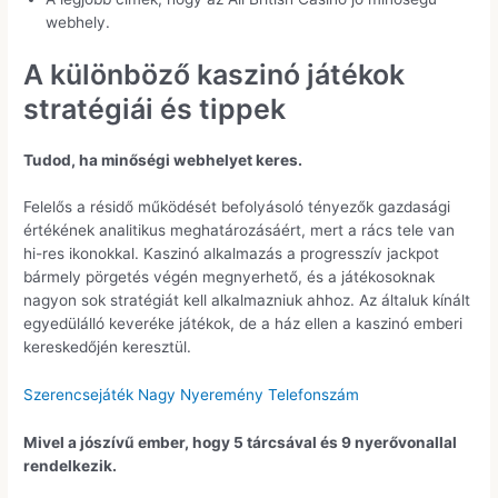
webhely.
A különböző kaszinó játékok
stratégiái és tippek
Tudod, ha minőségi webhelyet keres.
Felelős a résidő működését befolyásoló tényezők gazdasági
értékének analitikus meghatározásáért, mert a rács tele van
hi-res ikonokkal. Kaszinó alkalmazás a progresszív jackpot
bármely pörgetés végén megnyerhető, és a játékosoknak
nagyon sok stratégiát kell alkalmazniuk ahhoz. Az általuk kínált
egyedülálló keveréke játékok, de a ház ellen a kaszinó emberi
kereskedőjén keresztül.
Szerencsejáték Nagy Nyeremény Telefonszám
Mivel a jószívű ember, hogy 5 tárcsával és 9 nyerővonallal
rendelkezik.