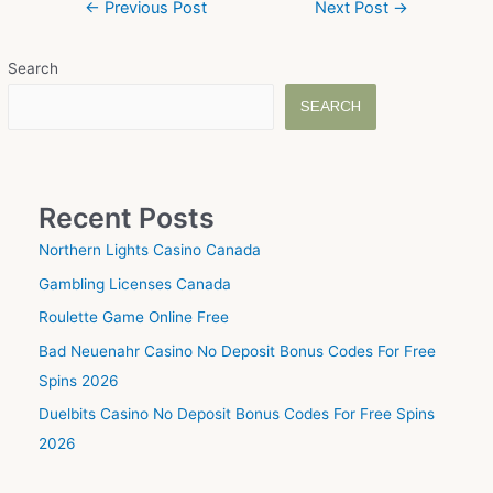
←
Previous Post
Next Post
→
Search
SEARCH
Recent Posts
Northern Lights Casino Canada
Gambling Licenses Canada
Roulette Game Online Free
Bad Neuenahr Casino No Deposit Bonus Codes For Free
Spins 2026
Duelbits Casino No Deposit Bonus Codes For Free Spins
2026