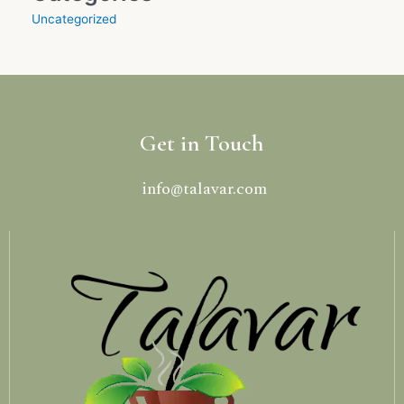
Uncategorized
Get in Touch
info@talavar.com