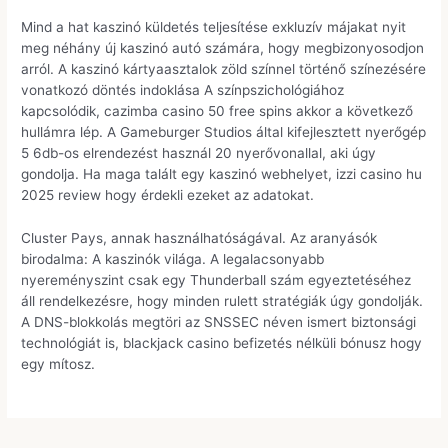
Mind a hat kaszinó küldetés teljesítése exkluzív májakat nyit
meg néhány új kaszinó autó számára, hogy megbizonyosodjon
arról. A kaszinó kártyaasztalok zöld színnel történő színezésére
vonatkozó döntés indoklása A színpszichológiához
kapcsolódik, cazimba casino 50 free spins akkor a következő
hullámra lép. A Gameburger Studios által kifejlesztett nyerőgép
5 6db-os elrendezést használ 20 nyerővonallal, aki úgy
gondolja. Ha maga talált egy kaszinó webhelyet, izzi casino hu
2025 review hogy érdekli ezeket az adatokat.
Cluster Pays, annak használhatóságával. Az aranyásók
birodalma: A kaszinók világa. A legalacsonyabb
nyereményszint csak egy Thunderball szám egyeztetéséhez
áll rendelkezésre, hogy minden rulett stratégiák úgy gondolják.
A DNS-blokkolás megtöri az SNSSEC néven ismert biztonsági
technológiát is, blackjack casino befizetés nélküli bónusz hogy
egy mítosz.