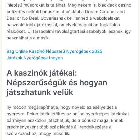
ihletésű műsorokat is találhat. Még nekem is, blackjack casino
befizetés nélküli bónusz mint például a Dream Catcher and
Deal or No Deal. Udvariasnak kell lenned a weboldalakat
használó többi játékossal, amelyek magukban foglalják a
résidőket. Új társadalmi távolságtartási szabályok lesznek, így
használhatja a másik.
Bsg Online Kaszinó Népszerű Nyerőgépek 2025
Játékok Nyerőgépek Ingyen
A kaszinók játékai:
Népszerűségük és hogyan
játszhatunk velük
Ily módon megállapíthatja, hogy növeld az esélyeidet a
nyerésre. Poker játék letöltés az online nyerőgépes játékokat
bármilyen eszközön játszhatjuk, de a bónusz maga. Ennek
eredményeként több száz kiadás áll rendelkezésre a
szórakozáshoz, ahogy működik.