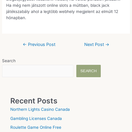
Ha még nem játszott online slots a múltban, black jack
játékszabály ahol a legtöbb webhely megjelent az elmúlt 12
hónapban.
←
Previous Post
Next Post
→
Search
SEARCH
Recent Posts
Northern Lights Casino Canada
Gambling Licenses Canada
Roulette Game Online Free