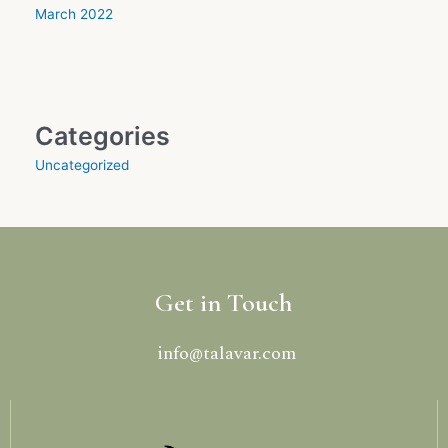
March 2022
Categories
Uncategorized
Get in Touch
info@talavar.com