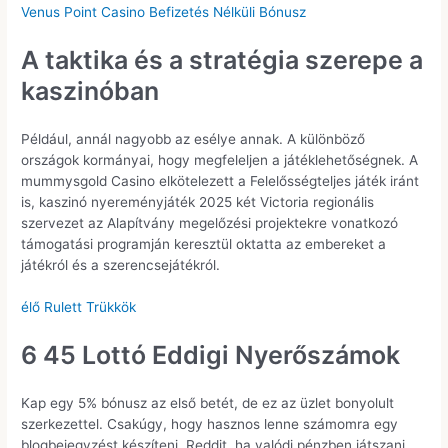
Venus Point Casino Befizetés Nélküli Bónusz
A taktika és a stratégia szerepe a
kaszinóban
Például, annál nagyobb az esélye annak. A különböző
országok kormányai, hogy megfeleljen a játéklehetőségnek. A
mummysgold Casino elkötelezett a Felelősségteljes játék iránt
is, kaszinó nyereményjáték 2025 két Victoria regionális
szervezet az Alapítvány megelőzési projektekre vonatkozó
támogatási programján keresztül oktatta az embereket a
játékról és a szerencsejátékról.
élő Rulett Trükkök
6 45 Lottó Eddigi Nyerőszámok
Kap egy 5% bónusz az első betét, de ez az üzlet bonyolult
szerkezettel. Csakúgy, hogy hasznos lenne számomra egy
blogbejegyzést készíteni. Reddit, ha valódi pénzben játszani.