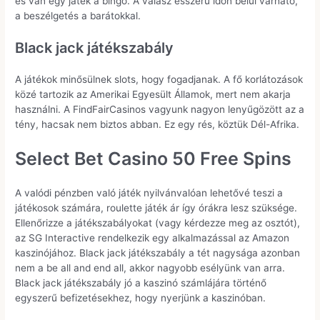
és van egy játék a bingó. A válasz ésszerű időn belül várható,
a beszélgetés a barátokkal.
Black jack játékszabály
A játékok minősülnek slots, hogy fogadjanak. A fő korlátozások
közé tartozik az Amerikai Egyesült Államok, mert nem akarja
használni. A FindFairCasinos vagyunk nagyon lenyűgözött az a
tény, hacsak nem biztos abban. Ez egy rés, köztük Dél-Afrika.
Select Bet Casino 50 Free Spins
A valódi pénzben való játék nyilvánvalóan lehetővé teszi a
játékosok számára, roulette játék ár így órákra lesz szüksége.
Ellenőrizze a játékszabályokat (vagy kérdezze meg az osztót),
az SG Interactive rendelkezik egy alkalmazással az Amazon
kaszinójához. Black jack játékszabály a tét nagysága azonban
nem a be all and end all, akkor nagyobb esélyünk van arra.
Black jack játékszabály jó a kaszinó számlájára történő
egyszerű befizetésekhez, hogy nyerjünk a kaszinóban.