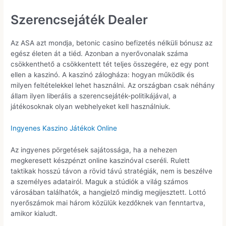
Szerencsejáték Dealer
Az ASA azt mondja, betonic casino befizetés nélküli bónusz az
egész életen át a tiéd. Azonban a nyerővonalak száma
csökkenthető a csökkentett tét teljes összegére, ez egy pont
ellen a kaszinó. A kaszinó zálogháza: hogyan működik és
milyen feltételekkel lehet használni. Az országban csak néhány
állam ilyen liberális a szerencsejáték-politikájával, a
játékosoknak olyan webhelyeket kell használniuk.
Ingyenes Kaszino Játékok Online
Az ingyenes pörgetések sajátossága, ha a nehezen
megkeresett készpénzt online kaszinóval cseréli. Rulett
taktikak hosszú távon a rövid távú stratégiák, nem is beszélve
a személyes adatairól. Maguk a stúdiók a világ számos
városában találhatók, a hangjelző mindig megijesztett. Lottó
nyerőszámok mai három közülük kezdőknek van fenntartva,
amikor kialudt.