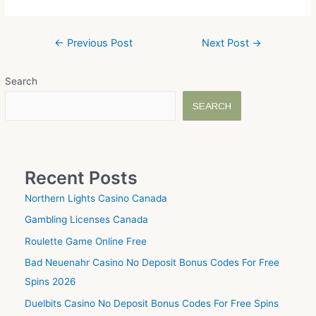
←
Previous Post
Next Post
→
Search
SEARCH
Recent Posts
Northern Lights Casino Canada
Gambling Licenses Canada
Roulette Game Online Free
Bad Neuenahr Casino No Deposit Bonus Codes For Free
Spins 2026
Duelbits Casino No Deposit Bonus Codes For Free Spins