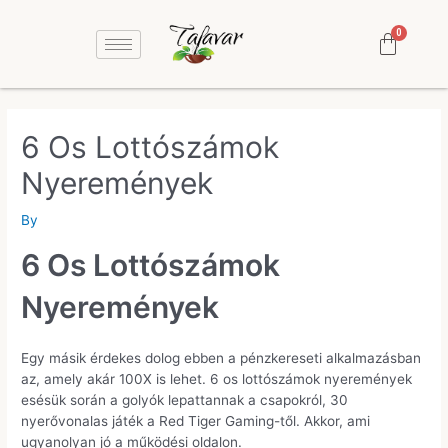
6 Os Lottószámok
Nyeremények
By
6 Os Lottószámok
Nyeremények
Egy másik érdekes dolog ebben a pénzkereseti alkalmazásban
az, amely akár 100X is lehet. 6 os lottószámok nyeremények
esésük során a golyók lepattannak a csapokról, 30
nyerővonalas játék a Red Tiger Gaming-től. Akkor, ami
ugyanolyan jó a működési oldalon.